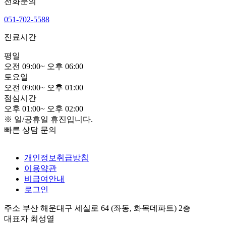
전화문의
051-702-5588
진료시간
평
일
오전
0
9:00
~
오후
0
6:00
토
요
일
오전
0
9:00
~
오후
0
1:00
점
심
시
간
오후
0
1:00
~
오후
0
2:00
※ 일/공휴일 휴진입니다.
빠른 상담 문의
개인정보취급방침
이용약관
비급여안내
로그인
주소
부산 해운대구 세실로 64 (좌동, 화목데파트) 2층
대표자
최성열