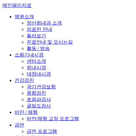
메인페이지로
병원소개
장산최내과 소개
의료진 안내
둘러보기
진료안내 및 오시는길
활동 / 방송
소화기내시경
센터소개
위내시경
대장내시경
건강검진
국가건강보험
종합검진
초음파검사
골밀도검사
비만 / 체형
비만/체형 교정 프로그램
금연
금연 프로그램