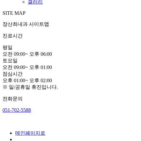
갤러리
SITE MAP
장산최내과 사이트맵
진료시간
평
일
오전
0
9:00
~
오후
0
6:00
토
요
일
오전
0
9:00
~
오후
0
1:00
점
심
시
간
오후
0
1:00
~
오후
0
2:00
※ 일/공휴일 휴진입니다.
전화문의
051-702-5588
메인페이지로