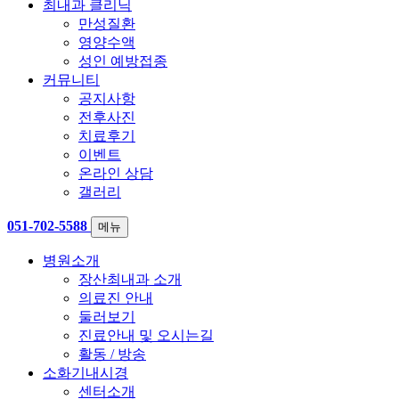
최내과 클리닉
만성질환
영양수액
성인 예방접종
커뮤니티
공지사항
전후사진
치료후기
이벤트
온라인 상담
갤러리
051-702-5588
메뉴
병원소개
장산최내과 소개
의료진 안내
둘러보기
진료안내 및 오시는길
활동 / 방송
소화기내시경
센터소개