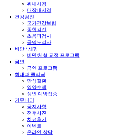
위내시경
대장내시경
건강검진
국가건강보험
종합검진
초음파검사
골밀도검사
비만 / 체형
비만/체형 교정 프로그램
금연
금연 프로그램
최내과 클리닉
만성질환
영양수액
성인 예방접종
커뮤니티
공지사항
전후사진
치료후기
이벤트
온라인 상담