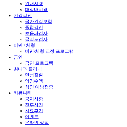
위내시경
대장내시경
건강검진
국가건강보험
종합검진
초음파검사
골밀도검사
비만 / 체형
비만/체형 교정 프로그램
금연
금연 프로그램
최내과 클리닉
만성질환
영양수액
성인 예방접종
커뮤니티
공지사항
전후사진
치료후기
이벤트
온라인 상담