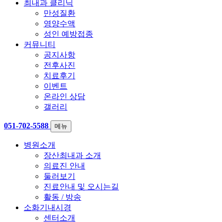
최내과 클리닉
만성질환
영양수액
성인 예방접종
커뮤니티
공지사항
전후사진
치료후기
이벤트
온라인 상담
갤러리
051-702-5588
메뉴
병원소개
장산최내과 소개
의료진 안내
둘러보기
진료안내 및 오시는길
활동 / 방송
소화기내시경
센터소개