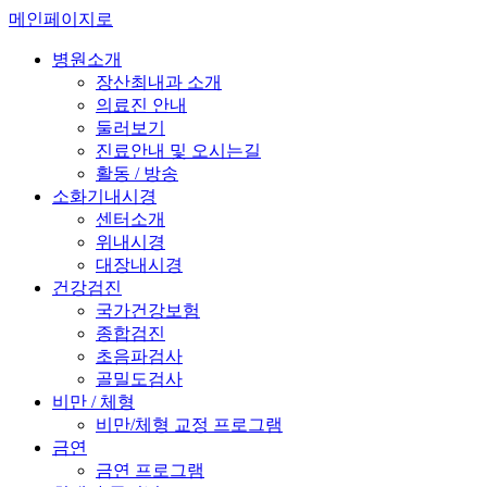
메인페이지로
병원소개
장산최내과 소개
의료진 안내
둘러보기
진료안내 및 오시는길
활동 / 방송
소화기내시경
센터소개
위내시경
대장내시경
건강검진
국가건강보험
종합검진
초음파검사
골밀도검사
비만 / 체형
비만/체형 교정 프로그램
금연
금연 프로그램