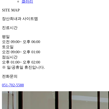
갤러리
SITE MAP
장산최내과 사이트맵
진료시간
평
일
오전
0
9:00
~
오후
0
6:00
토
요
일
오전
0
9:00
~
오후
0
1:00
점
심
시
간
오후
0
1:00
~
오후
0
2:00
※ 일/공휴일 휴진입니다.
전화문의
051-702-5588